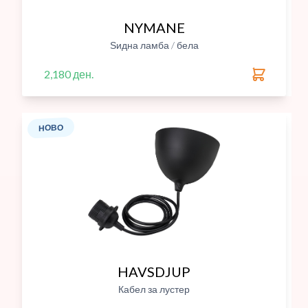
NYMANE
Ѕидна ламба / бела
2,180 ден.
НОВО
HAVSDJUP
Кабел за лустер