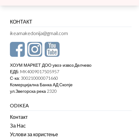
КОНТАКТ
ikeamakedonija@gmail.com
ХОУМ МАРКЕТ ДОО увоз-извоз Делчево
ЕДБ: MK4009017505957
С-ка: 300210000071660
Комерцијална Банка АД Скопје
ул.Звегорска река 2320
ODIKEA
Контакт
За Нас
Услови за користење