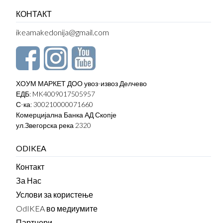
КОНТАКТ
ikeamakedonija@gmail.com
ХОУМ МАРКЕТ ДОО увоз-извоз Делчево
ЕДБ: MK4009017505957
С-ка: 300210000071660
Комерцијална Банка АД Скопје
ул.Звегорска река 2320
ODIKEA
Контакт
За Нас
Услови за користење
OdIKEA во медиумите
Партнери