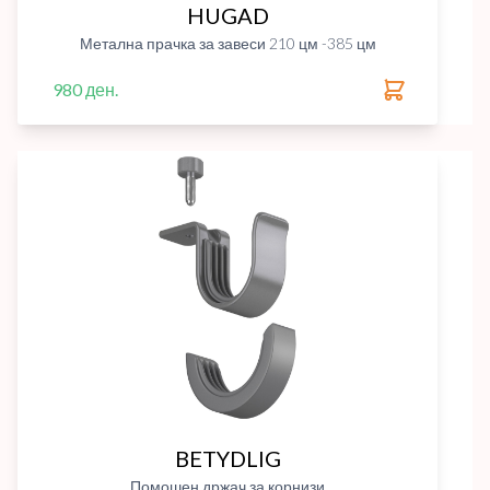
HUGAD
Метална прачка за завеси 210 цм -385 цм
980 ден.
BETYDLIG
Помошен држач за корнизи