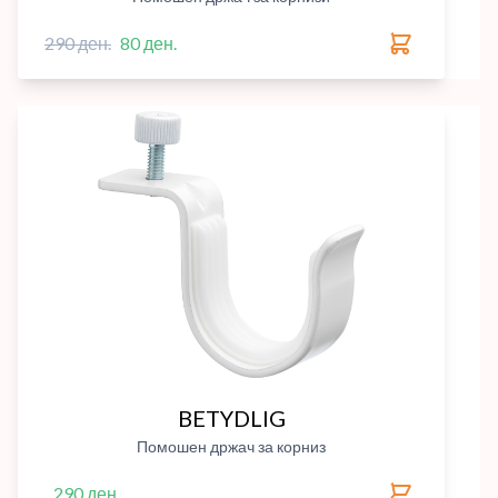
290 ден.
80 ден.
BETYDLIG
Помошен држач за корниз
290 ден.