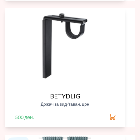
BETYDLIG
Држач за ѕид/таван, црн
500 ден.