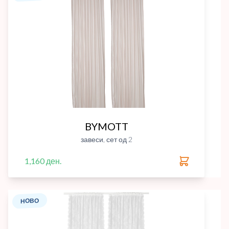
BYMOTT
завеси, сет од 2
1,160 ден.
НОВО