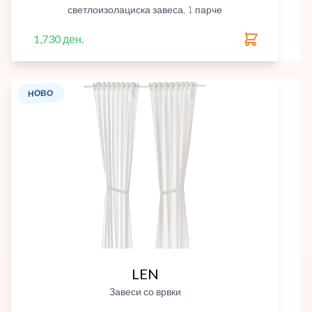
светлоизолациска завеса, 1 парче
1,730 ден.
НОВО
LEN
Завеси со врвки