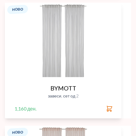
НОВО
BYMOTT
завеси, сет од 2
1,160 ден.
НОВО