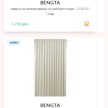
BENGTA
завеса за затемнување со наборен појас, 210х300,
1 пар.
1,730 ден.
НОВО
BENGTA