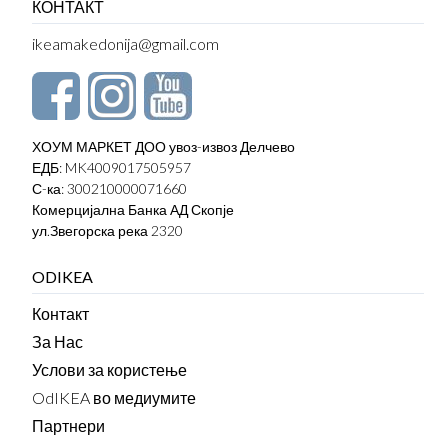
КОНТАКТ
ikeamakedonija@gmail.com
ХОУМ МАРКЕТ ДОО увоз-извоз Делчево
ЕДБ: MK4009017505957
С-ка: 300210000071660
Комерцијална Банка АД Скопје
ул.Звегорска река 2320
ODIKEA
Контакт
За Нас
Услови за користење
OdIKEA во медиумите
Партнери