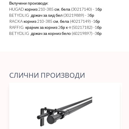
Вклучени производи:
HUGAD корниз 210-385 см, бела (30217140) - 1бр
BETYDLIG држач за ѕид бел (30219889) - 3бр
RACKA корниз 210-385 см, бела (40217149) -1бр
RAFFIG крајник за корниз 2бр к-т (50217182) -1бр
BETYDLIG држач за корниз бело (60219897) -3бр
СЛИЧНИ ПРОИЗВОДИ