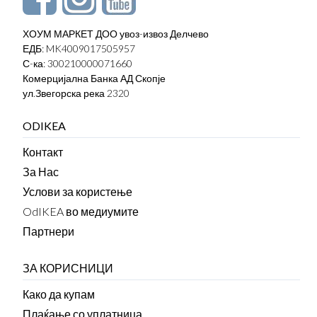
ХОУМ МАРКЕТ ДОО увоз-извоз Делчево
ЕДБ: MK4009017505957
С-ка: 300210000071660
Комерцијална Банка АД Скопје
ул.Звегорска река 2320
ODIKEA
Контакт
За Нас
Услови за користење
OdIKEA во медиумите
Партнери
ЗА КОРИСНИЦИ
Како да купам
Плаќање со уплатница