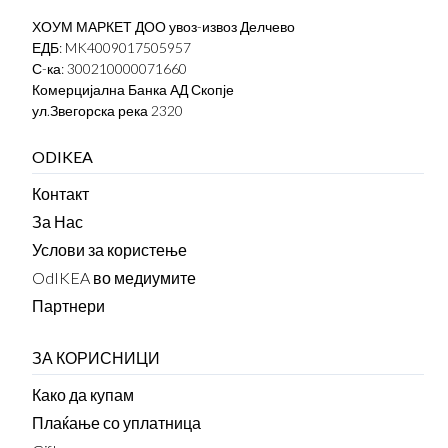
ХОУМ МАРКЕТ ДОО увоз-извоз Делчево
ЕДБ: MK4009017505957
С-ка: 300210000071660
Комерцијална Банка АД Скопје
ул.Звегорска река 2320
ODIKEA
Контакт
За Нас
Услови за користење
OdIKEA во медиумите
Партнери
ЗА КОРИСНИЦИ
Како да купам
Плаќање со уплатница