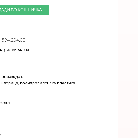
ДАДИ ВО КОШНИЧКА
594.204.00
зариски маси
производот:
, иверица, полипропиленска пластика
водот:
и: