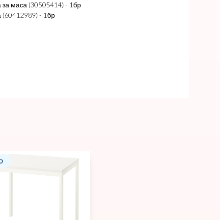
за маса (30505414) - 1бр
(60412989) - 1бр
О