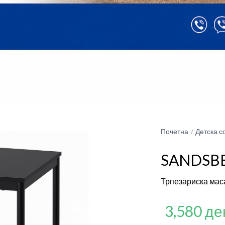
Почетна
Детска с
SANDSB
Трпезариска мас
3,580 де