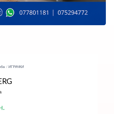
оба
ИГРАЧКИ
ERG
а
н.