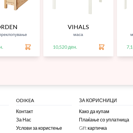
ORDEN
VIHALS
преклопување
маса
м
н.
10,520 ден.
7,1
ODIKEA
ЗА КОРИСНИЦИ
Контакт
Како да купам
За Нас
Плаќање со уплатница
Услови за користење
Gift картичка