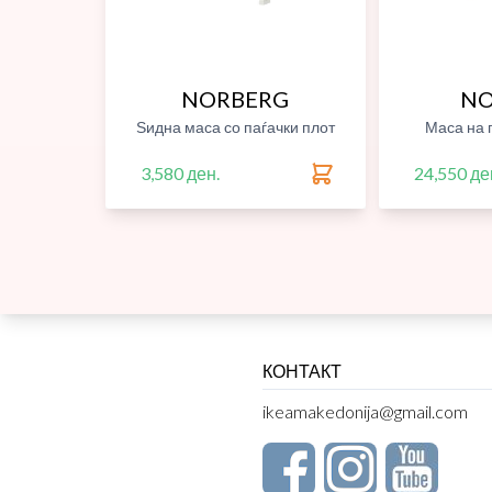
NORBERG
N
Ѕидна маса со паѓачки плот
Маса на 
3,580 ден.
24,550 де
КОНТАКТ
ikeamakedonija@gmail.com