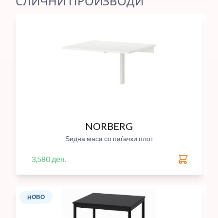
СЛИЧНИ ПРОИЗВОДИ
NORBERG
Ѕидна маса со паѓачки плот
3,580 ден.
НОВО