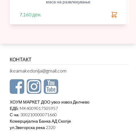
маса на развлекување
7,160 ден.
КОНТАКТ
ikeamakedonija@gmail.com
ХОУМ МАРКЕТ ДОО увоз-извоз Делчево
ЕДБ: MK4009017505957
С-ка: 300210000071660
Комерцијална Банка АД Скопје
ул.Звегорска река 2320