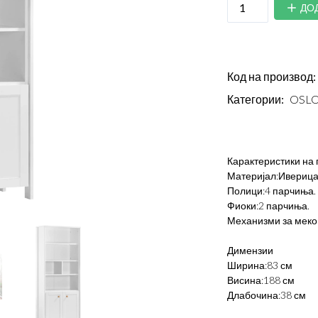
ДО
Код на производ:
Категории:
OSLO
Карактеристики на 
Материјал:Иверица
Полици:4 парчиња.
Фиоки:2 парчиња.
Механизми за меко
Димензии
Ширина:83 см
Висина:188 см
Длабочина:38 см