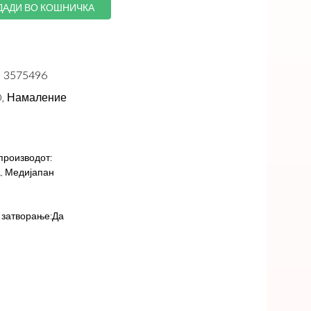
ДАДИ ВО КОШНИЧКА
3575496
,
Намаление
производот:
, Медијапан
 затворање:Да