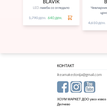
BLAVIK
B
LED ламба со огледало
Чевларник
црн
1,790 ден.
640 ден.
4,610 ден.
КОНТАКТ
ikeamakedonija@gmail.com
ХОУМ МАРКЕТ ДОО увоз-извоз
Делчево