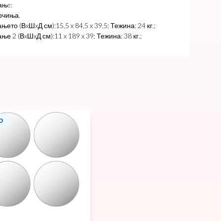
ањe:
арчиња.
ето (ВxШxД см):15,5 x 84,5 x 39,5; Тежина: 24 кг.;
е 2 (ВxШxД см):11 x 189 x 39; Тежина: 38 кг.;
О