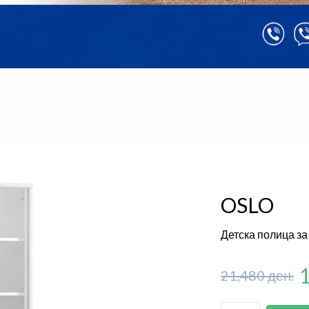
OSLO
Детска полица за
21,480 ден.