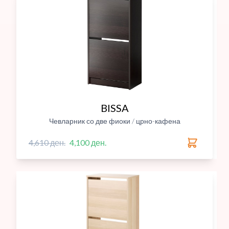
BISSA
Чевларник со две фиоки / црно-кафена
4,610 ден.
4,100 ден.