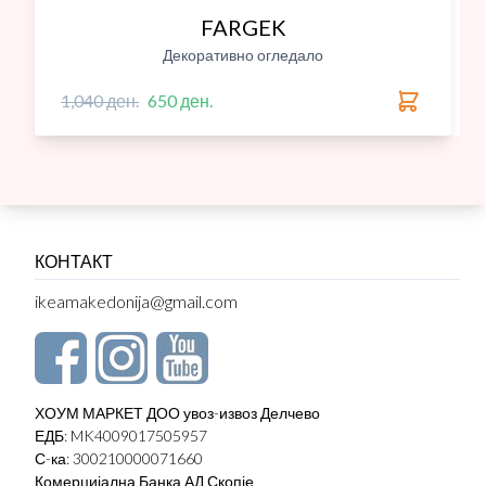
FARGEK
Декоративно огледало
1,040 ден.
650 ден.
КОНТАКТ
ikeamakedonija@gmail.com
ХОУМ МАРКЕТ ДОО увоз-извоз Делчево
ЕДБ: MK4009017505957
С-ка: 300210000071660
Комерцијална Банка АД Скопје