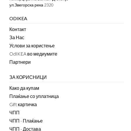
ул.Звегорска река 2320
ODIKEA
Контакт
За Нас
Услови за користење
OdIKEA во медиумите
Партнери
ЗА КОРИСНИЦИ
Како да купам
Плаќање со уплатница
Gift картичка
ЧПП
ЧПП - Плаќање
ЧПП - Достава