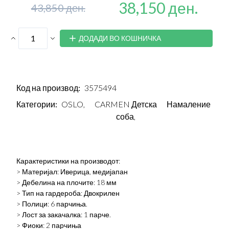
38,150 ден.
43,850 ден.
ДОДАДИ ВО КОШНИЧКА
Код на производ:
3575494
Категории:
OSLO,
CARMEN Детска
Намаление
соба,
Карактеристики на производот:
> Материјал: Иверица, медијапан
> Дебелина на плочите: 18 мм
> Тип на гардероба: Двокрилен
> Полици: 6 парчиња.
> Лост за закачалка: 1 парче.
> Фиоки: 2 парчиња