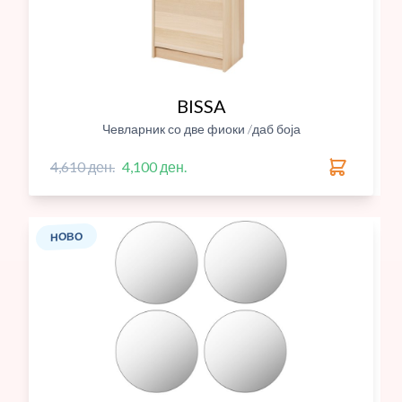
BISSA
Чевларник со две фиоки /даб боја
4,610 ден.
4,100 ден.
НОВО