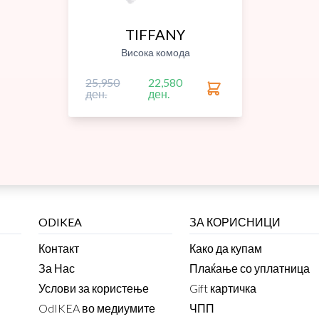
TIFFANY
Висока комода
25,950
22,580
ден.
ден.
ODIKEA
ЗА КОРИСНИЦИ
Контакт
Како да купам
За Нас
Плаќање со уплатница
Услови за користење
Gift картичка
OdIKEA во медиумите
ЧПП
Партнери
ЧПП - Плаќање