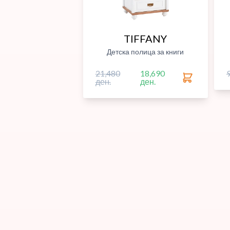
TIFFANY
Детска полица за книги
21,480
18,690
ден.
ден.