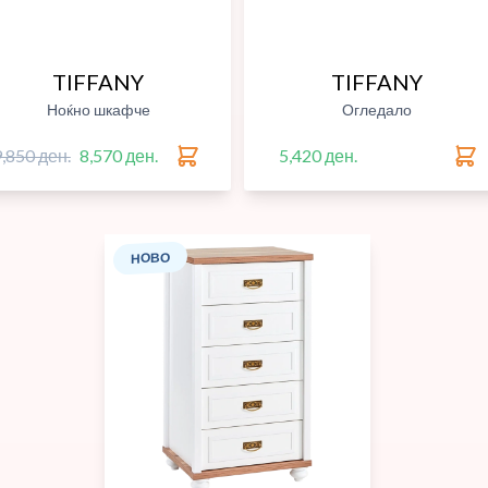
TIFFANY
TIFFANY
Ноќно шкафче
Огледало
9,850 ден.
8,570 ден.
5,420 ден.
НОВО