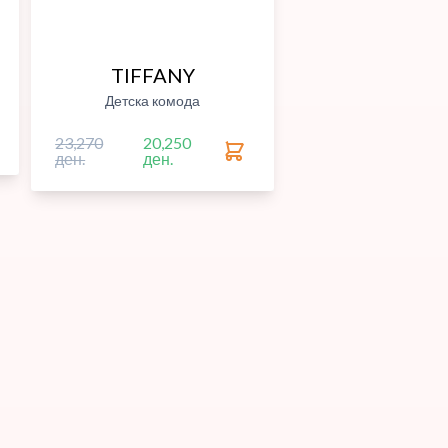
TIFFANY
Детска комода
23,270
20,250
ден.
ден.