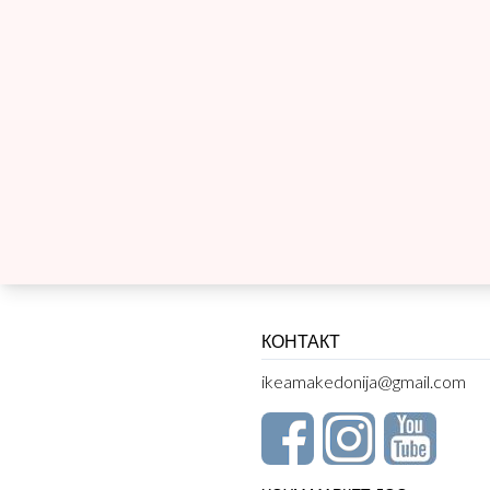
КОНТАКТ
ikeamakedonija@gmail.com
ХОУМ МАРКЕТ ДОО увоз-извоз
Делчево