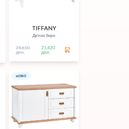
TIFFANY
Детско биро
24,610
21,420
ден.
ден.
НОВО