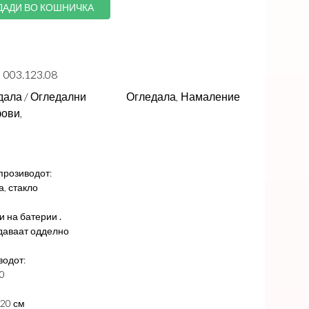
ДАДИ ВО КОШНИЧКА
003.123.08
дала / Огледални
Огледала,
Намаление
ови,
прозиводот:
а, стакло
 на батерии .
одаваат одделно
водот:
0
 20 см