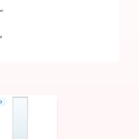
т:
кг
О