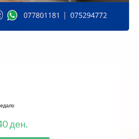
ледало
40 ден.