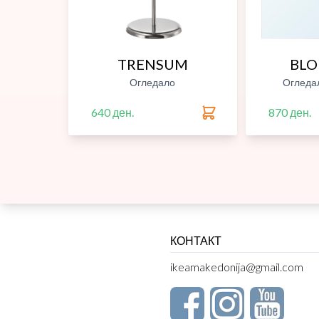
TRENSUM
BL
Огледало
Огледа
640 ден.
870 ден.
КОНТАКТ
ikeamakedonija@gmail.com