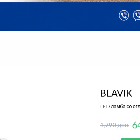
BLAVIK
LED ламба со ог
6
1,790 ден.