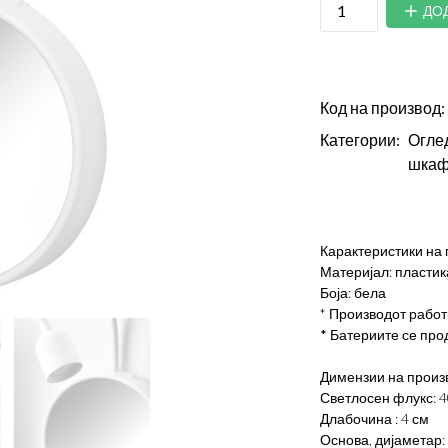
ДО
Код на производ:
Категории:
Огле
шкаф
Карактеристики на 
Материјал: пластик
Боја: бела
*
Производот работи
* Батериите се пр
Димензии на произ
Светлосен флукс: 4
Длабочина : 4 см
Основа, дијаметар: