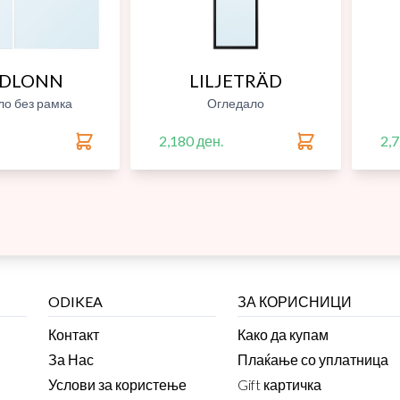
ODLONN
LILJETRÄD
ло без рамка
Огледало
2,180 ден.
2,7
ODIKEA
ЗА КОРИСНИЦИ
Контакт
Како да купам
За Нас
Плаќање со уплатница
Услови за користење
Gift картичка