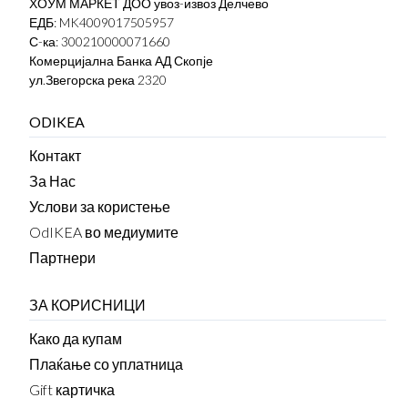
ХОУМ МАРКЕТ ДОО увоз-извоз Делчево
ЕДБ: MK4009017505957
С-ка: 300210000071660
Комерцијална Банка АД Скопје
ул.Звегорска река 2320
ODIKEA
Контакт
За Нас
Услови за користење
OdIKEA во медиумите
Партнери
ЗА КОРИСНИЦИ
Како да купам
Плаќање со уплатница
Gift картичка