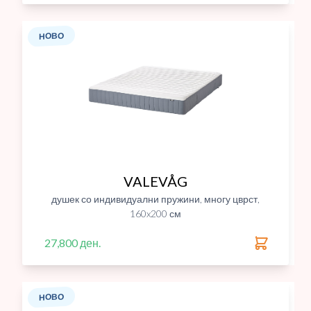
НОВО
VALEVÅG
душек со индивидуални пружини, многу цврст,
160x200 см
27,800 ден.
НОВО