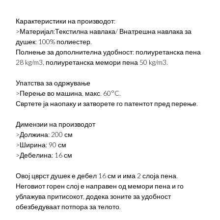
Карактеристики на производот:
>Материјал:Текстилна навлака/ Внатрешна навлака за
душек: 100% полиестер.
Полнење за дополнителна удобност: полиуретанска пена
28 kg/m3, полиуретанска мемори пена 50 kg/m3.
Упатства за одржување
>Перење во машина, макс. 60°C.
Свртете ја наопаку и затворете го патентот пред перење.
Димензии на производот
>Должина: 200 см
>Ширина: 90 см
>Дебелина: 16 см
Овој цврст душек е дебел 16 см и има 2 слоја пена.
Неговиот горен слој е направен од мемори пена и го
ублажува притисокот, додека зоните за удобност
обезбедуваат потпора за телото.