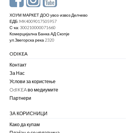
ХОУМ МАРКЕТ ДОО увоз-извоз Делчево
ЕДБ: MK4009017505957
С-ка: 300210000071660
Комерцијална Банка АД Скопје
ул.Звегорска река 2320
ODIKEA
Контакт
За Нас
Услови за користење
OdIKEA во медиумите
Партнери
ЗА КОРИСНИЦИ
Како да купам
Плаќање со уплатница