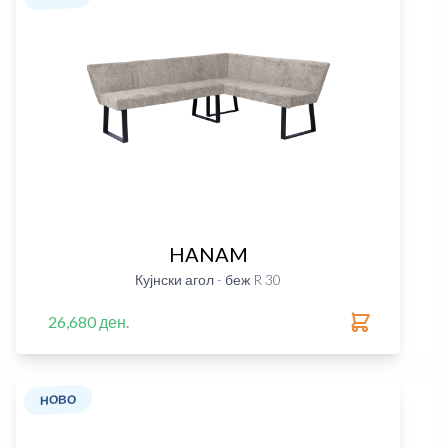
HANAM
Кујнски агол - беж R 30
26,680 ден.
НОВО