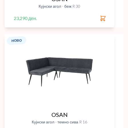
Кујнски агол - беж R 30
23,290 ден.
НОВО
OSAN
Кујнски агол - темно сива R 16