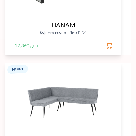
HANAM
Кујнска клупа - беж B 34
17,360 ден.
НОВО