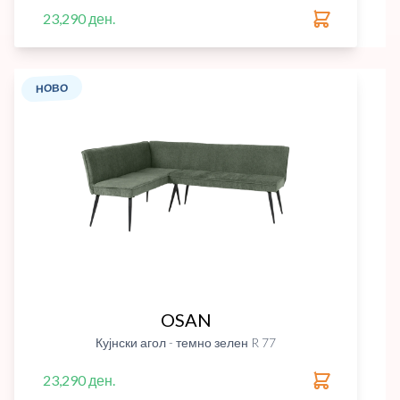
23,290 ден.
НОВО
OSAN
Кујнски агол - темно зелен R 77
23,290 ден.