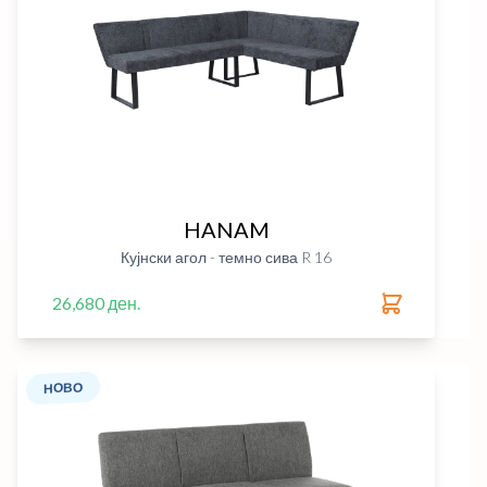
HANAM
Кујнски агол - темно сива R 16
26,680 ден.
НОВО