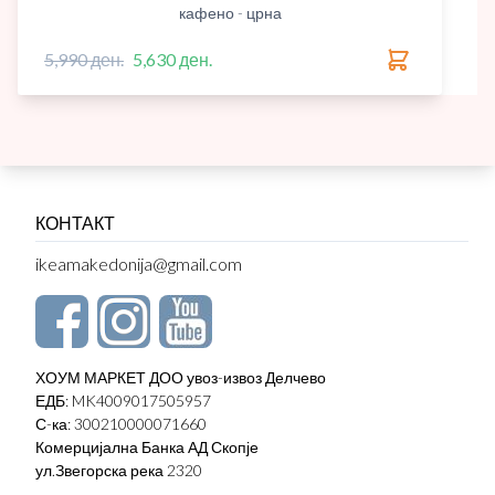
кафено - црна
5,990 ден.
5,630 ден.
КОНТАКТ
ikeamakedonija@gmail.com
ХОУМ МАРКЕТ ДОО увоз-извоз Делчево
ЕДБ: MK4009017505957
С-ка: 300210000071660
Комерцијална Банка АД Скопје
ул.Звегорска река 2320