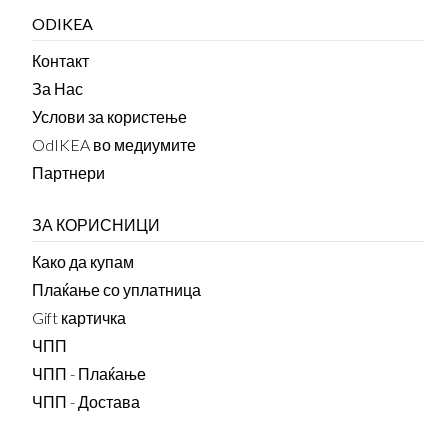
ODIKEA
Контакт
За Нас
Услови за користење
OdIKEA во медиумите
Партнери
ЗА КОРИСНИЦИ
Како да купам
Плаќање со уплатница
Gift картичка
ЧПП
ЧПП - Плаќање
ЧПП - Достава