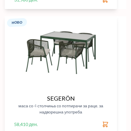
НОВО
SEGERÖN
маса со 4 столчиња со потпирачи за раце, за
надворешна употреба
58,410 ден.