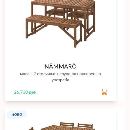
NÄMMARÖ
маса + 2 столчиња + клупа, за надворешна
употреба
26,730 ден.
НОВО