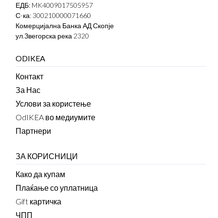
ЕДБ: MK4009017505957
С-ка: 300210000071660
Комерцијална Банка АД Скопје
ул.Звегорска река 2320
ODIKEA
Контакт
За Нас
Услови за користење
OdIKEA во медиумите
Партнери
ЗА КОРИСНИЦИ
Како да купам
Плаќање со уплатница
Gift картичка
ЧПП