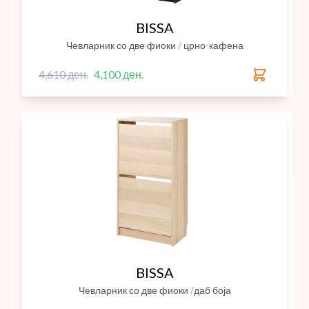
BISSA
Чевларник со две фиоки / црно-кафена
4,610 ден.
4,100 ден.
BISSA
Чевларник со две фиоки /даб боја