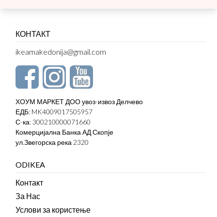
КОНТАКТ
ikeamakedonija@gmail.com
ХОУМ МАРКЕТ ДОО увоз-извоз Делчево
ЕДБ: MK4009017505957
С-ка: 300210000071660
Комерцијална Банка АД Скопје
ул.Звегорска река 2320
ODIKEA
Контакт
За Нас
Услови за користење