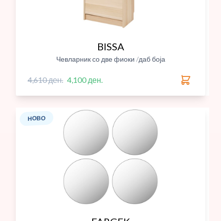
BISSA
Чевларник со две фиоки /даб боја
4,610 ден.
4,100 ден.
НОВО