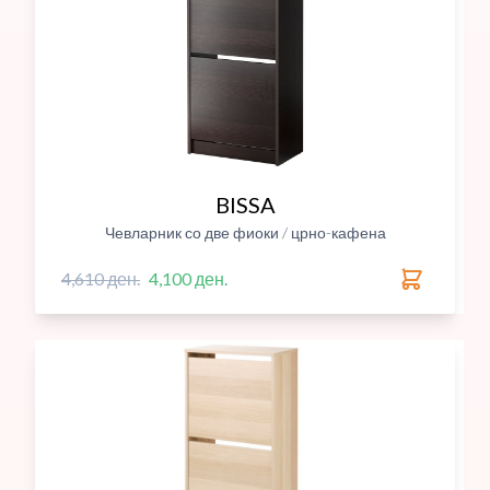
BISSA
Чевларник со две фиоки / црно-кафена
4,610 ден.
4,100 ден.