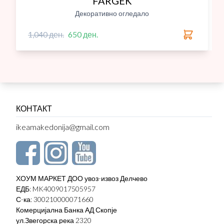
FARGEK
Декоративно огледало
1,040 ден.
650 ден.
КОНТАКТ
ikeamakedonija@gmail.com
ХОУМ МАРКЕТ ДОО увоз-извоз Делчево
ЕДБ: MK4009017505957
С-ка: 300210000071660
Комерцијална Банка АД Скопје
ул.Звегорска река 2320