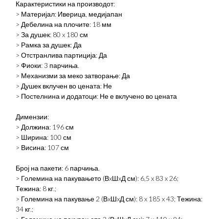
Карактеристики на производот:
> Материјал: Иверица, медијапан
> Дебелина на плочите: 18 мм
> За душек: 80 x 180 см
> Рамка за душек: Да
> Отстранлива партиција: Да
> Фиоки: 3 парчиња.
> Механизми за меко затворање: Да
> Душек вклучен во цената: Не
> Постелнина и додатоци: Не е вклучено во цената
Димензии:
> Должина: 196 см
> Ширина: 100 см
> Висина: 107 см
Број на пакети: 6 парчиња.
> Големина на пакувањето (ВxШxД см): 6,5 x 83 x 26;
Тежина: 8 кг.;
> Големина на пакување 2 (ВxШxД см): 8 x 185 x 43; Тежина:
34 кг.;