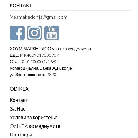
КОНТАКТ
ikeamakedonija@gmail.com
ХОУМ МАРКЕТ ДОО увоз-извоз Делчево
ЕДБ: MK4009017505957
С-ка: 300210000071660
Комерцијална Банка АД Скопје
ул.Звегорска река 2320
ODIKEA
Контакт
За Нас
Услови за користење
OdIKEA во медиумите
Партнери