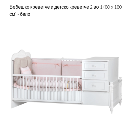
Бебешко креветче и детско креветче 2 во 1 (80 x 180
см) - бело