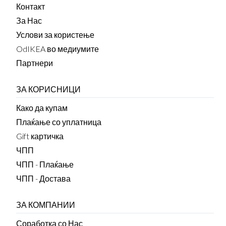
Контакт
За Нас
Услови за користење
OdIKEA во медиумите
Партнери
ЗА КОРИСНИЦИ
Како да купам
Плаќање со уплатница
Gift картичка
ЧПП
ЧПП - Плаќање
ЧПП - Достава
ЗА КОМПАНИИ
Соработка со Нас