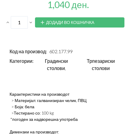
1,040 ден.
ДОДАДИ ВО КОШНИЧКА
Код на производ:
602.177.99
Категории:
Градински
Трпезариски
столови,
столови
Карактеристики на производот
> Материјал: галванизиран челик, ПВЦ
> Боја: бела
>Тестирано со: 100 kg
*погоден за надворешна употреба
Димензии на производот: