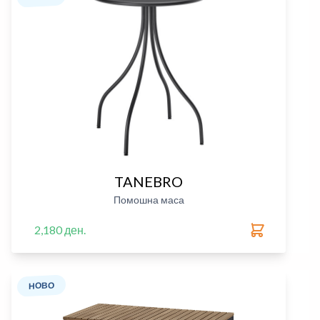
TANEBRO
Помошна маса
2,180 ден.
НОВО