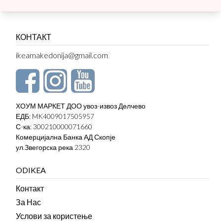
КОНТАКТ
ikeamakedonija@gmail.com
ХОУМ МАРКЕТ ДОО увоз-извоз Делчево
ЕДБ: MK4009017505957
С-ка: 300210000071660
Комерцијална Банка АД Скопје
ул.Звегорска река 2320
ODIKEA
Контакт
За Нас
Услови за користење