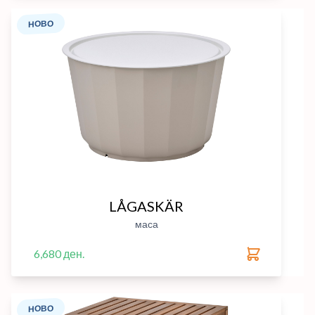
НОВО
LÅGASKÄR
маса
6,680 ден.
НОВО