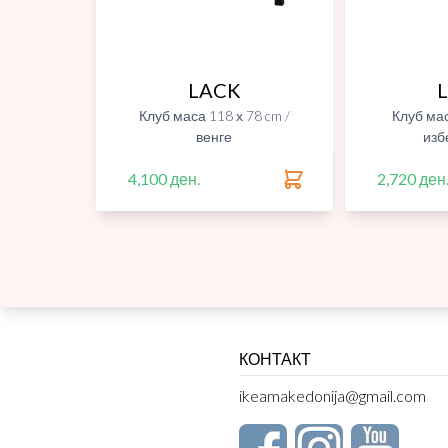
LACK
Клуб маса 118 х 78 cm /
Клуб мас
венге
изб
4,100 ден.
2,720 ден
КОНТАКТ
ikeamakedonija@gmail.com