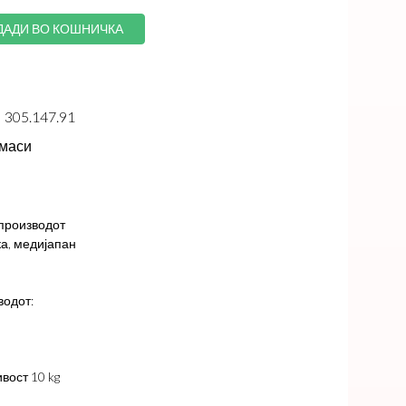
ДАДИ ВО КОШНИЧКА
305.147.91
 маси
 производот
а, медијапан
водот:
вост 10 kg