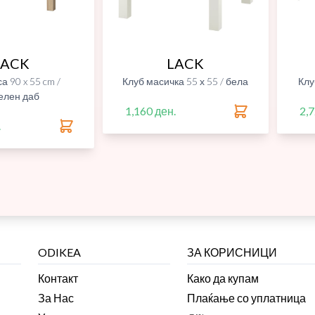
LACK
LACK
а 90 x 55 cm /
Клуб масичка 55 х 55 / бела
Клу
елен даб
1,160 ден.
2,7
.
ODIKEA
ЗА КОРИСНИЦИ
Контакт
Како да купам
За Нас
Плаќање со уплатница