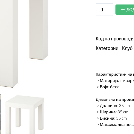
ДО
Код на производ:
Категории:
Клуб
Карактеристики на
> Материјал: иверк
> Боја: бела
Димензии на произ
> Должина: 35 cm
> Ширина: 35 cm
> Висина: 35 cm
> Максимална носи