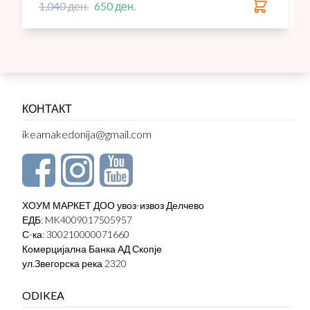
1,040 ден.
650 ден.
КОНТАКТ
ikeamakedonija@gmail.com
ХОУМ МАРКЕТ ДОО увоз-извоз Делчево
ЕДБ: MK4009017505957
С-ка: 300210000071660
Комерцијална Банка АД Скопје
ул.Звегорска река 2320
ODIKEA