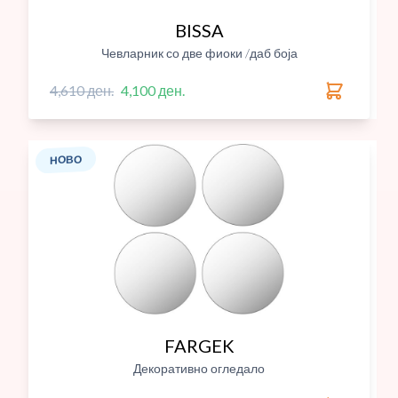
BISSA
Чевларник со две фиоки /даб боја
4,610 ден.
4,100 ден.
НОВО
FARGEK
Декоративно огледало