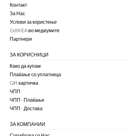
Контакт
За Нас
Услови за користење
OdIKEA во медиумите
Партнери
ЗА КОРИСНИЦИ
Како да купам
Плаќање со уплатница
Gift картичка
ЧПП
ЧПП - Плаќање
ЧПП - Достава
ЗА КОМПАНИИ
Соработка со Нас