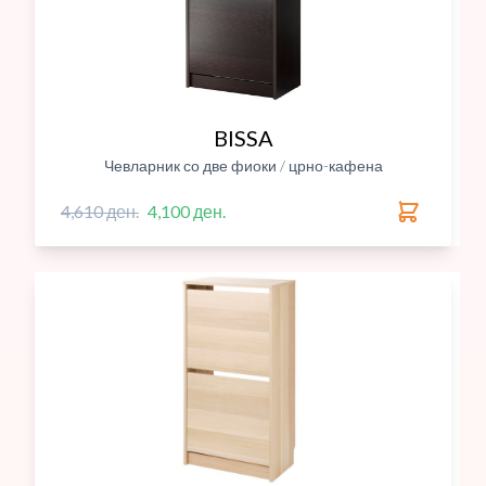
BISSA
Чевларник со две фиоки / црно-кафена
4,610 ден.
4,100 ден.