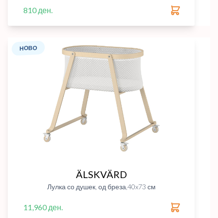
810 ден.
НОВО
ÄLSKVÄRD
Лулка со душек, од бреза,40x73 см
11,960 ден.