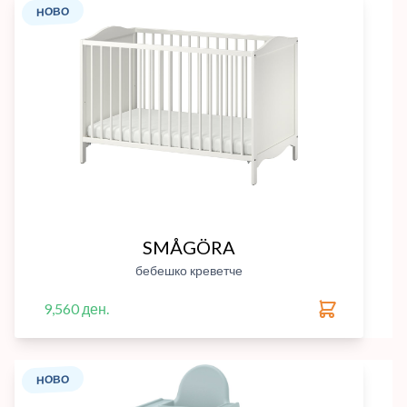
НОВО
SMÅGÖRA
бебешко креветче
9,560 ден.
НОВО