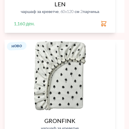
LEN
чаршаф за креветче, 60x120 см 2парчиња
1,160 ден.
НОВО
GRONFINK
чаршаф за креветче