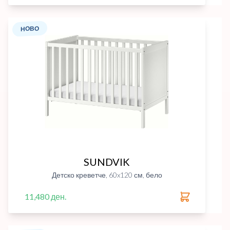
НОВО
SUNDVIK
Детско креветче, 60x120 см, бело
11,480 ден.