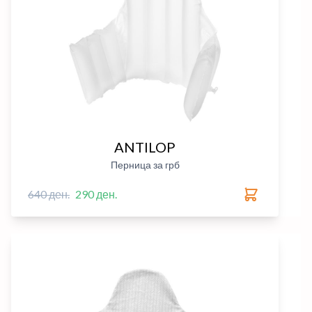
ANTILOP
Перница за грб
640 ден.
290 ден.