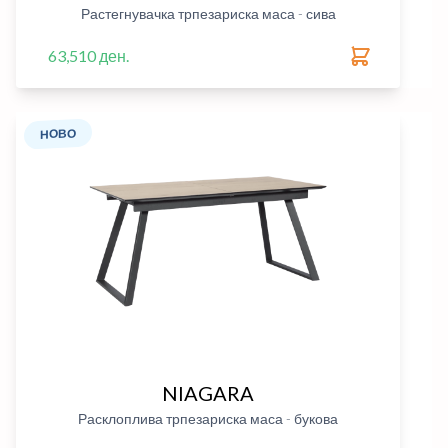
Растегнувачка трпезариска маса - сива
63,510 ден.
НОВО
NIAGARA
Расклоплива трпезариска маса - букова