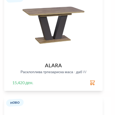
ALARA
Расклоплива трпезариска маса - даб W
15,420 ден.
НОВО