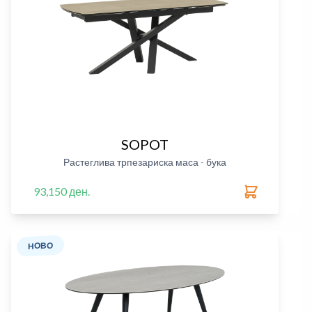
SOPOT
Растеглива трпезариска маса - бука
93,150 ден.
НОВО