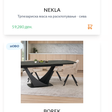
NEKLA
Трпезариска маса на расклопување - сива
59,280 ден.
НОВО
BOREK