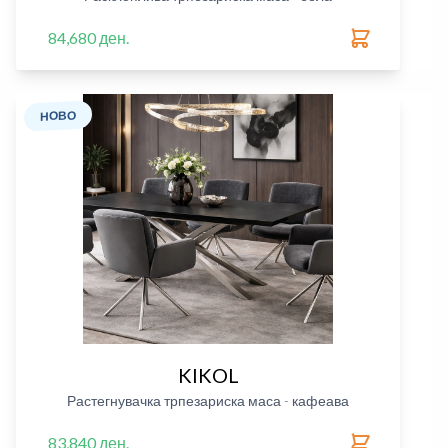
84,680 ден.
НОВО
KIKOL
Растегнувачка трпезариска маса - кафеава
83,840 ден.