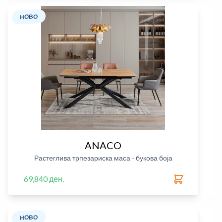
НОВО
ANACO
Растеглива трпезариска маса - букова боја
69,840 ден.
НОВО