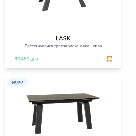
LASK
Растегнувачка трпезариска маса - сива
80,450 ден.
НОВО