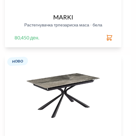
MARKI
Растегнувачка трпезариска маса - бела
80,450 ден.
НОВО