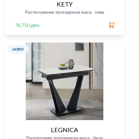
KETY
Растегнувачка трпезариска маса - сива
78,750 ден.
НОВО
LEGNICA
Расклоплива трпезариска маса - бела