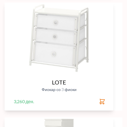
LOTE
Фиокар со 3 фиоки
3,260 ден.