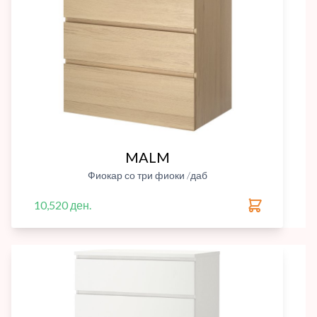
MALM
Фиокар со три фиоки /даб
10,520 ден.